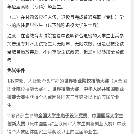
年应届高职（专科）毕业生。
（二）在甘肃省应征入伍，退役且完成普通高职（专科）学
业的应往届毕业生（以下简称退役大学生士兵）
注意：在省教育考试院答复中说明符合退役的大学生士兵参
加普通专升本免试招生为无限年，无限次数，但是已被免试
录取自愿放弃后，不再享受免试政策，但是可以参加全省统
考。
免试条件
1.教育部、人社部牵头举办的
世界职业院校技能大赛
（原全国
职业院校技能大赛）、
世界技能大赛
、
中华人民共和国职业
技能大赛
中获得个人或团体国家
三等奖及以上的应届毕业
生
。
2.教育部主导的
全国大学生电子设计竞赛
、
中国国际大学生
创新大赛
（原中国国际“互联网+”大学生创新创业大赛）中获
得
个人或团体国家三等奖及以上的应届毕业生
。