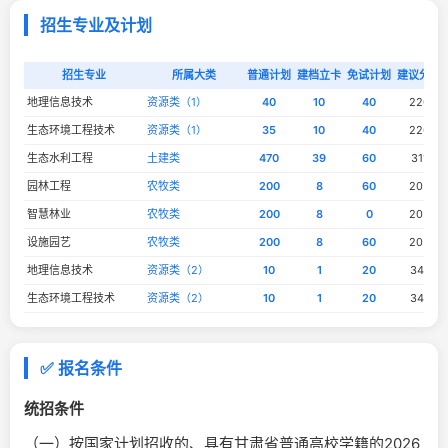
招生专业及计划
招生专业
所属大类
普通计划
建档立卡
免试计划
建议分数
地理信息技术
资源类（1）
40
10
40
226
生态环境工程技术
资源类（1）
35
10
40
226
生态水利工程
土建类
470
39
60
311
园林工程
农牧类
200
8
60
203
智慧林业
农牧类
200
8
0
203
设施园艺
农牧类
200
8
60
203
地理信息技术
资源类（2）
10
1
20
341
生态环境工程技术
资源类（2）
10
1
20
341
✅ 报名条件
统招条件
（一）按国家计划招收的、具有甘肃省普通高校学籍的2026