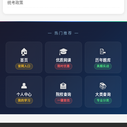
统考政策
— 热门推荐 —
🏠
🎓
📝
首页
优质网课
历年题库
官网入口
限时优惠
真题实战
👤
🏫
📚
个人中心
院校查询
大类查询
我的学习
一键查找
专业分类