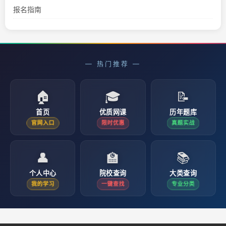
报名指南
— 热门推荐 —
🏠
🎓
📝
首页
优质网课
历年题库
限时优惠
真题实战
官网入口
👤
🏫
📚
个人中心
院校查询
大类查询
我的学习
一键查找
专业分类