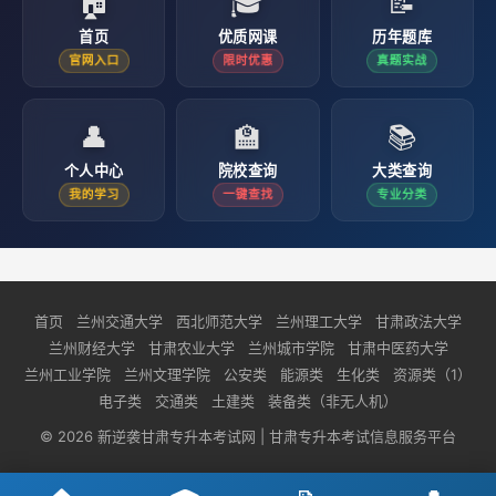
🏠
🎓
📝
首页
优质网课
历年题库
官网入口
限时优惠
真题实战
👤
🏫
📚
个人中心
院校查询
大类查询
我的学习
一键查找
专业分类
首页
兰州交通大学
西北师范大学
兰州理工大学
甘肃政法大学
兰州财经大学
甘肃农业大学
兰州城市学院
甘肃中医药大学
兰州工业学院
兰州文理学院
公安类
能源类
生化类
资源类（1）
电子类
交通类
土建类
装备类（非无人机）
© 2026 新逆袭甘肃专升本考试网 | 甘肃专升本考试信息服务平台