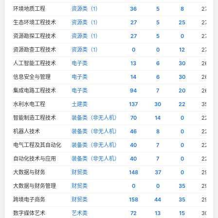
环境地质工程
资源类（1）
36
5
8
276
生态环境工程技术
资源类（1）
27
5
25
276
资源勘探工程技术
资源类（1）
27
5
0
276
资源勘查工程技术
资源类（1）
0
0
12
276
人工智能工程技术
电子类
13
6
30
266
信息安全与管理
电子类
14
6
30
266
集成电路工程技术
电子类
94
7
20
266
水利水电工程
土建类
137
30
22
352
智能制造工程技术
装备类（非无人机）
70
14
0
229
机器人技术
装备类（非无人机）
46
8
0
229
电气工程及其自动化
装备类（非无人机）
40
7
0
229
自动化技术与应用
装备类（非无人机）
40
7
0
229
大数据与财务
财贸类
148
37
0
299
大数据与财务管理
财贸类
0
0
35
299
跨境电子商务
财贸类
158
44
35
299
数字媒体艺术
艺术类
72
13
15
302