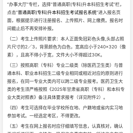
“办事大厅”专栏，选择“普通高职(专科)升本科招生考试”栏，
点击“
普通高职(专科)升本科招生考试报名系统
”进入报名页
面，根据提示进行注册报名、上传照片、网上缴费。报名时
间截止后不再安排补报。
（二）考生上传照片要求：本人正面免冠彩色头像,头部占照
片尺寸的2／3，背景颜色为白色，宽高应小于240×320（像
素），且高不得小于宽，文件大小不得超过30K。
（三）按照高职（专科）专业二级类（除医药卫生类）与普
通本科、职业本科招生二级专业相同或相近对应的原则进行
报名，在同一专业大类内可以跨二级专业报考。医药卫生大
类的考生须严格按照《2025年甘肃省高职（专科）和本科专
业大类对照表》备注具体要求报考（详见附件2）。
（四）考生可选择在毕业学校所在地、户籍地或省内实习地
参加考试。一经选定考区，不得更改。
（五）考生在网上报名时应仔细填写信息，认真核对，确认