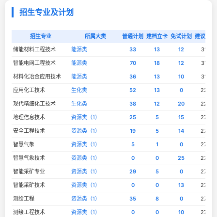
招生专业及计划
招生专业
所属大类
普通计划
建档立卡
免试计划
建议分数
储能材料工程技术
能源类
33
13
12
315
智能电网工程技术
能源类
70
18
12
315
材料化冶金应用技术
能源类
36
13
10
315
应用化工技术
生化类
52
13
0
226
现代精细化工技术
生化类
38
12
20
226
地理信息技术
资源类（1）
25
5
15
276
安全工程技术
资源类（1）
19
5
14
276
智慧气象
资源类（1）
5
1
0
276
智慧气象技术
资源类（1）
0
0
25
276
智能采矿专业
资源类（1）
29
5
0
276
智能采矿技术
资源类（1）
0
0
13
276
测绘工程
资源类（1）
35
8
0
276
测绘工程技术
资源类（1）
0
0
10
276