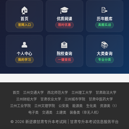
🏠
🎓
📝
首页
优质网课
历年题库
官网入口
限时优惠
真题实战
👤
🏫
📚
个人中心
院校查询
大类查询
我的学习
一键查找
专业分类
首页
兰州交通大学
西北师范大学
兰州理工大学
甘肃政法大学
兰州财经大学
甘肃农业大学
兰州城市学院
甘肃中医药大学
兰州工业学院
兰州文理学院
公安类
能源类
生化类
资源类（1）
电子类
交通类
土建类
装备类（非无人机）
© 2026 新逆袭甘肃专升本考试网 | 甘肃专升本考试信息服务平台