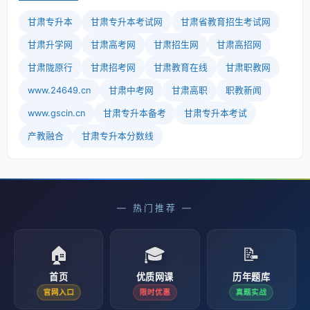
甘肃专升本
甘肃专升本考试网
甘肃省教育招生考试网
甘肃升学网
甘肃高考网
甘肃招生网
甘肃高招网
甘肃陇原行
甘肃招考网
甘肃教育在线
甘肃职教网
www.24649.cn
甘肃中考网
甘肃高职
职教新闻
www.gscin.cn
甘肃专升本备考
甘肃专升本考试
产教融合
甘肃专升本分数线
— 热门推荐 —
🏠
🎓
📝
首页
优质网课
历年题库
官网入口
限时优惠
真题实战