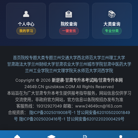
👤
🏫
📚
个人中心
院校查询
大类查询
我的学习
一键查找
专业分类
首页
院校专题
大类专题
兰州交通大学
西北师范大学
兰州理工大学
甘肃政法大学
兰州财经大学
甘肃农业大学
兰州城市学院
甘肃中医药大学
兰州工业学院
兰州文理学院
天水师范大学
河西学院
Copyright © 2026
新逆袭·甘肃专升本考试网/甘肃专升本网
24649.CN gszsbksw.COM All Rights Reserved
本站旨在为广大甘肃专升本考生提供报考指导服务，网站信息仅供学习
交流使用，非政府官方网站，官方信息以各院校招办发布为准
客服热线：19312927049 邮箱：www24649cn@163.com
合规资质：
陇ICP备2025019008号-1
甘公网安备62010502001849
号
陇ICP备2025020416号-1
甘公网安备62012202000429号