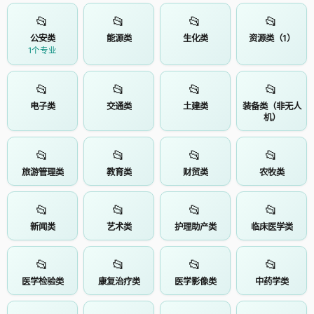
📂
📂
📂
📂
公安类
能源类
生化类
资源类（1）
1个专业
📂
📂
📂
📂
电子类
交通类
土建类
装备类（非无人
机）
📂
📂
📂
📂
旅游管理类
教育类
财贸类
农牧类
📂
📂
📂
📂
新闻类
艺术类
护理助产类
临床医学类
📂
📂
📂
📂
医学检验类
康复治疗类
医学影像类
中药学类