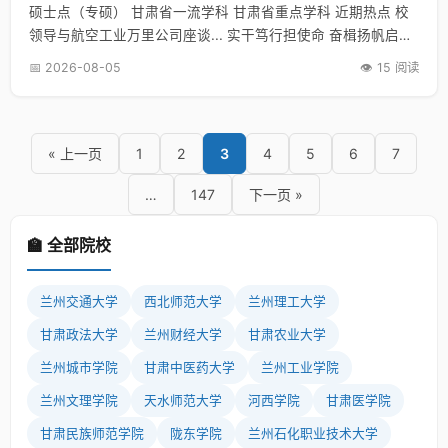
硕士点（专硕） 甘肃省一流学科 甘肃省重点学科 近期热点 校
领导与航空工业万里公司座谈... 实干笃行担使命 奋楫扬帆启新
程... 【新甘肃】善用“大思政课” 培... 【新甘肃】…
📅 2026-08-05
👁️ 15 阅读
« 上一页
1
2
3
4
5
6
7
…
147
下一页 »
🏫 全部院校
兰州交通大学
西北师范大学
兰州理工大学
甘肃政法大学
兰州财经大学
甘肃农业大学
兰州城市学院
甘肃中医药大学
兰州工业学院
兰州文理学院
天水师范大学
河西学院
甘肃医学院
甘肃民族师范学院
陇东学院
兰州石化职业技术大学