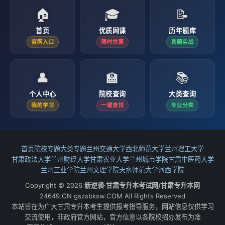
🏠
🎓
📝
首页
优质网课
历年题库
官网入口
限时优惠
真题实战
👤
🏫
📚
个人中心
院校查询
大类查询
我的学习
一键查找
专业分类
首页
院校专题
大类专题
兰州交通大学
西北师范大学
兰州理工大学
甘肃政法大学
兰州财经大学
甘肃农业大学
兰州城市学院
甘肃中医药大学
兰州工业学院
兰州文理学院
天水师范大学
河西学院
Copyright © 2026
新逆袭·甘肃专升本考试网/甘肃专升本网
24649.CN gszsbksw.COM All Rights Reserved
本站旨在为广大甘肃专升本考生提供报考指导服务，网站信息仅供学习
交流使用，非政府官方网站，官方信息以各院校招办发布为准