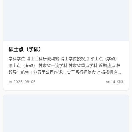
硕士点（学硕）
学科学位 博士后科研流动站 博士学位授权点 硕士点（学硕）
硕士点（专硕） 甘肃省一流学科 甘肃省重点学科 近期热点 校
领导与航空工业万里公司座谈... 实干笃行担使命 奋楫扬帆启新
程... 【新甘肃】善用“大思政课” 培... 【新甘肃】…
📅 2026-08-05
👁️ 14 阅读