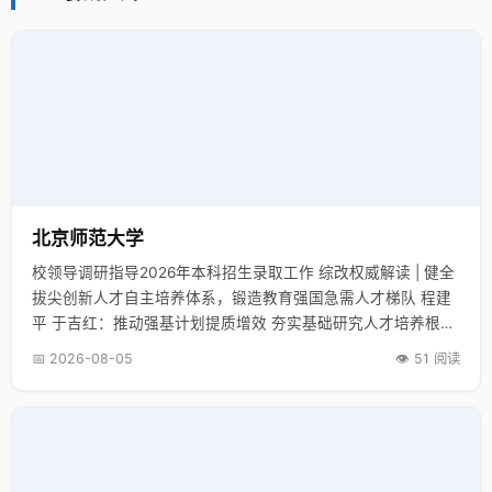
北京师范大学
校领导调研指导2026年本科招生录取工作 综改权威解读 | 健全
拔尖创新人才自主培养体系，锻造教育强国急需人才梯队 程建
平 于吉红：推动强基计划提质增效 夯实基础研究人才培养根基
全国基础教育工作会议召开 北京师范大学作交流发言 “言说·2…
📅 2026-08-05
👁️ 51 阅读