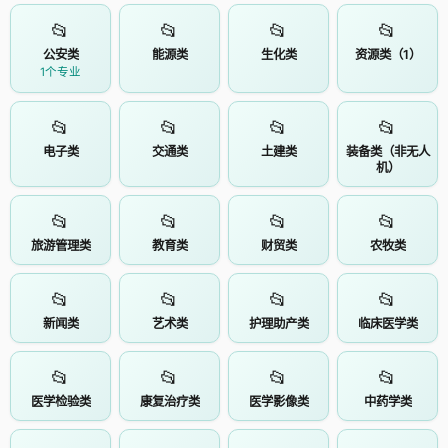
📂
📂
📂
📂
公安类
能源类
生化类
资源类（1）
1个专业
📂
📂
📂
📂
电子类
交通类
土建类
装备类（非无人
机）
📂
📂
📂
📂
旅游管理类
教育类
财贸类
农牧类
📂
📂
📂
📂
新闻类
艺术类
护理助产类
临床医学类
📂
📂
📂
📂
医学检验类
康复治疗类
医学影像类
中药学类