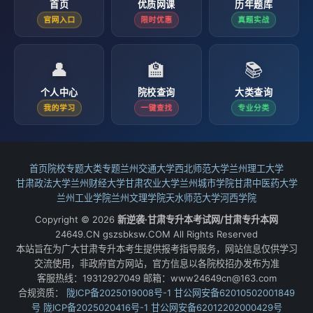
首页
优质网课
历年题库
官网入口
限时优惠
真题实战
👤
🏫
📚
个人中心
院校查询
大类查询
我的学习
一键查找
专业分类
首页
院校专题
大类专题
兰州交通大学
西北师范大学
兰州理工大学
甘肃政法大学
兰州财经大学
甘肃农业大学
兰州城市学院
甘肃中医药大学
兰州工业学院
兰州文理学院
天水师范大学
河西学院
Copyright © 2026
新逆袭·甘肃专升本考试网/甘肃专升本网
24649.CN gszsbksw.COM All Rights Reserved
本站旨在为广大甘肃专升本考生提供报考指导服务，网站信息仅供学习
交流使用，非政府官方网站，官方信息以各院校招办发布为准
客服热线：19312927049 邮箱：www24649cn@163.com
合规资质：
陇ICP备2025019008号-1
甘公网安备62010502001849
号
陇ICP备2025020416号-1
甘公网安备62012202000429号