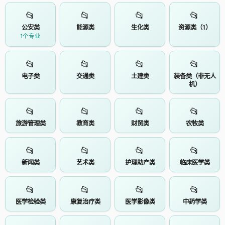
📂
📂
📂
📂
公安类
能源类
生化类
资源类（1）
1个专业
📂
📂
📂
📂
电子类
交通类
土建类
装备类（非无人
机）
📂
📂
📂
📂
旅游管理类
教育类
财贸类
农牧类
📂
📂
📂
📂
新闻类
艺术类
护理助产类
临床医学类
📂
📂
📂
📂
医学检验类
康复治疗类
医学影像类
中药学类