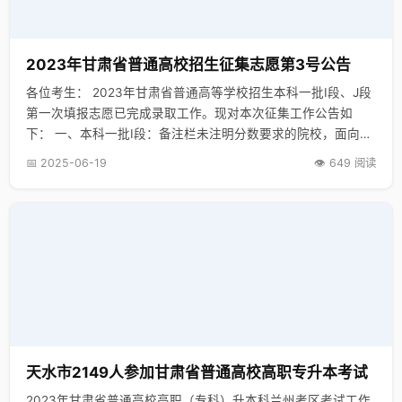
2023年甘肃省普通高校招生征集志愿第3号公告
各位考生： 2023年甘肃省普通高等学校招生本科一批I段、J段
第一次填报志愿已完成录取工作。现对本次征集工作公告如
下： 一、本科一批I段：备注栏未注明分数要求的院校，面向控
制线上未被录取和线下20分以内（含20分）的考生征集；备注
📅 2025-06-19
👁️ 649 阅读
栏内有明确分数要求的院校，面向备注分数线以上考生征集 。
预科面向院校普通类提档线下80分以内（含80分）的少数民族
考生征集。 二、征集志愿学校剩余计划及专业公布在甘肃省教
育考试院网站（http://www.ganseea.cn/），考生可点击服务
指南中“办事大厅”链接，进入后再点击“高考志愿填报系统”查阅
剩余计划并填报征集志愿。 三、各院校征集志愿的填报要求在
院校计划备注栏内标注，考生填报征集志愿时需同时参照
《2023年甘肃省普通高等学校招生专业目录》（中册）中该校
公布的备注要求。 四、本科一批I段、J段征集志愿
天水市2149人参加甘肃省普通高校高职专升本考试
2023年甘肃省普通高校高职（专科）升本科兰州考区考试工作