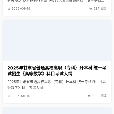
有关规定,现对拟向教育部申报的以甘肃警察职业学院为基础设
置甘肃警察学院、以陇南师范高等专科学校为基础设置陇南幼
📅 2025-06-19
👁️ 587 阅读
儿师范学院等2个事项予以公示，公示期为2023年9月18日至9
月22日。 公示期间，如有不同意见，请于2023年9月22日前通
过传真、电子邮件、信函等形式向省教育厅发展规划处书面反
映情况（信函以到达日邮戳为准）。反映情况须客观真实，以
单位名义反映情况的材料需加盖单位公章，以个人名义反映情
况的应提供本人真实姓名、身份证号和联系方式。 通信地址：
兰州市城关区南滨河东路571号 邮 编：730030 联系电话：
0931-8283104 0931-8634954（传真） 电子邮箱：
gsjytfzc1414@163.com 甘肃省教育厅 2023年9月18日 附件:拟
设置的普通高等学校名单
2025年甘肃省普通高校高职（专科）升本科 统一考
试招生《高等数学》科目考试大纲
2025年甘肃省普通高校高职（专科）升本科 统一考试招生《高
等数学》科目考试大纲
📅 2025-06-19
👁️ 1022 阅读