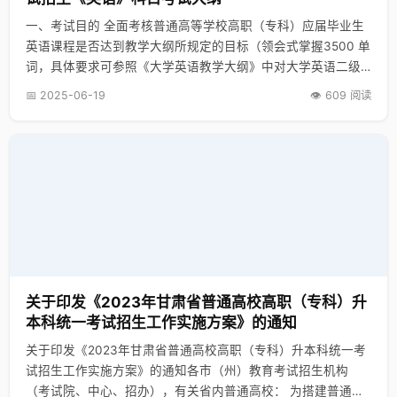
一、考试目的 全面考核普通高等学校高职（专科）应届毕业生
英语课程是否达到教学大纲所规定的目标（领会式掌握3500 单
词，具体要求可参照《大学英语教学大纲》中对大学英语二级
和三级的目标要求）。 二、考试范围 主要涵盖高职（专科）教
📅 2025-06-19
👁️ 609 阅读
学大纲所规定的全部内容，并参照本科《大学英语教学大纲》
对二级和三级的要求内容。重点考核学生的英语语言基础知识
及其应用能力，考试不追求偏题怪题，以基础知识为出题的核
心内容。为保证试卷的信度，除翻译部分和短文写作是主观性
试题外，其余试题都采用客观性的多项选择题形式。 三、考试
内容 考试内容包括五个部分：阅读理解、词语用法和语法结
构、完形填空、翻译和短文写作。 （注：听力理解部分，可由
考生所报考院校根据其本校专业要求，具体制定实施。） 第一
部分：阅读理解（Part I Reading Comprehension）。共四篇
短文，每篇后有5个问题，共20题，计40分，每题2分。阅读理
关于印发《2023年甘肃省普通高校高职（专科）升
解部分的目的是测试学生通过阅读获取信息的能力。阅读内容
本科统一考试招生工作实施方案》的通知
为题材较广泛、语言难度中等的短文，总阅读量控制在800至
关于印发《2023年甘肃省普通高校高职（专科）升本科统一考
1000词之间。本题向考生提供四篇短文，题材包括日常生活、
试招生工作实施方案》的通知各市（州）教育考试招生机构
史地、文化、科技常识、人物传记等。体裁有记叙文、说明文
（考试院、中心、招办），有关省内普通高校： 为搭建普通高
和应用文等。每篇短文后有5个关于短文内容的问题或不完整的