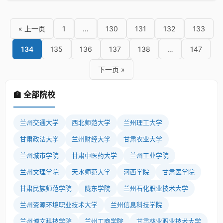
生入场身份核验和考试违规物品检查，严防手机作弊，杜绝替
考和群体舞弊事件的发生。为做到有力监督，市、区两级教育
考试机构配备专人“双巡考”，考点通过视频监控系统对各考场进
« 上一页
1
…
130
131
132
133
行网上巡查，确保考试公平公正。 兰州
134
135
136
137
138
…
147
下一页 »
🏫 全部院校
兰州交通大学
西北师范大学
兰州理工大学
甘肃政法大学
兰州财经大学
甘肃农业大学
兰州城市学院
甘肃中医药大学
兰州工业学院
兰州文理学院
天水师范大学
河西学院
甘肃医学院
甘肃民族师范学院
陇东学院
兰州石化职业技术大学
兰州资源环境职业技术大学
兰州信息科技学院
兰州博文科技学院
兰州工商学院
甘肃林业职业技术大学