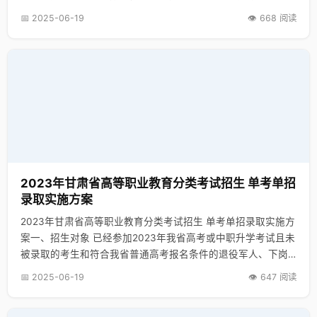
等教育之间的“立交桥”，促进高职（专科）与普通本科教育之间
句子。要求考生在仔细阅读短文以后，从每个问题或不完整的
📅 2025-06-19
👁️ 668 阅读
的相互沟通与衔接，实现职业教育专科与本科纵向贯通，拓宽
句子下面的四个选择项中，选出可以用来回答问题或补全句子
高职（专科）毕业生升学渠道，科学选拔人才，满足受教育者
的正确或最佳的一项。 第二部分：词语用法和语法结构（Part
接受多样化高等教育需求。按照《关于做好2023年普通高等学
II Vocabulary and Structure）。共40小题，计40分，每题1
校专升本考试招生工作的通知》（教学司〔2022〕16号）和
分。题目中40%为词和短语的用法，60%为语法结构。词语用
《2023年甘肃省普通高等学校高职（专科）升本科考试招生工
法和语法结构部分的目的是测试学生运用大纲词汇、短语、语
作方案》（甘教发〔2022〕9号）有关要求，结合我省实际，
法及句法结构的能力。本题向考生提供40个小题，每小题是一
制定《2023年甘肃省普通高校高职（专科）升本科统一考试招
个留有空白的不完整的英语句子。要求考生在小题下面的四个
生工作实施方案》，现予印发，请遵照执行。
选择项中，选出可以填入句中空白处的正确或最佳的一项。 第
三部分：完型填空（Part III Cloze）。共有一篇短文，含20小
题，计20分，每题1分。完型填空部分的目的是测试学生综合运
2023年甘肃省高等职业教育分类考试招生 单考单招
用语言的能力。本题向考生提供一篇短文，在题材熟悉、难度
录取实施方案
适中的短文（200-260 词之间）中留有20 处空白，文后为每个
2023年甘肃省高等职业教育分类考试招生 单考单招录取实施方
空白提供四个选择项。要求考生在全面理解短文内容的基础
案一、招生对象 已经参加2023年我省高考或中职升学考试且未
上，选择答案，进而使短文的意思和结构恢复完整，成为内容
被录取的考生和符合我省普通高考报名条件的退役军人、下岗
连贯、没有语法错误的通顺文章。 第四部分：翻译（Part IV
职工、农民工和高素质农民等群体可参加2023年甘肃省高等职
Translation）。翻译分英译汉和汉译英两部分，共有10小题，
📅 2025-06-19
👁️ 647 阅读
业教育分类考试招生单考单招录取（以下简称“单考单招录
英译汉和汉译英各5个题，计30分，每题3分。翻译部分的目的
取”）。
是测试学生是否掌握一定的翻译技巧和具备初步的翻译能力。