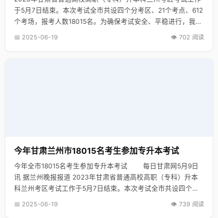
于5月7日结束。本次考试全市共设四个分考区、21个考点、612
个考场，报考人数18015名。为确保考试安全、平稳进行，我市
各考点采取“人防加技防”等措施，加强考生入场身份核验和考试
📅 2025-06-19
👁️ 702 阅读
违规物品检查，严防手机作弊，杜绝替考和群体舞弊事件的发
生。为做到有力监督，市、区两级教育考试机构配备专人“双巡
考”，考点通过视频监控系统对各考场进行网上巡查，确保考试
公平公正。 兰州日报社全媒体记者 王巧灵
今年甘肃兰州市18015名考生参加专升本考试
今年全市18015名考生参加专升本考试 每日甘肃网5月9日
讯 据兰州晚报报道 2023年甘肃省普通高校高职（专科）升本
科兰州考区考试工作于5月7日结束。本次考试全市共设四个分
考区、21个考点、612个考场，报考人数18015名。为确保考试
📅 2025-06-19
👁️ 739 阅读
安全、平稳进行，我市各考点采取“人防加技防”等措施，加强考