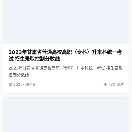
其中英译汉的句子选自该试卷第二部分“阅读理解”的四篇短文
中，有三篇是每篇选一句，有一篇选两句，要求考生根据上下
文的背景和含义，将所提供的英文原句直译或意译为汉语；汉
译英是将五个汉语句子译为英文，重点是关键词和核心语法、
句法的翻译表达。 第五部分：写作（Part V Writing）共有1小
题，计20分。短文写作部分的目的是测试学生用英语书面表达
的初步能力。要求考生写出一篇100-120词之间的英语短文。文
体包括记述文、说明文、议论文等。要求考生能围绕主题正确
2023年甘肃省普通高校高职（专科）升本科统一考
表达思想、语句连贯、无重大语言错误。 四、试题难易度 较容
试 招生录取控制分数线
易题约30% 中等难度题约50% 较难题约20% 五、说明 试卷满
2023年甘肃省普通高校高职（专科）升本科统一考试 招生录取
分为150 分，考试时间为120 分钟，试卷长度为A4纸10-12
控制分数线
版。
📅 2025-06-19
👁️ 730 阅读